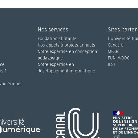
Nos services
Sites parten
Fondation abritante
L'Université N
Nos appels à projets annuels
Canal-U
s
Notre expertise en conception
MESRI
pédagogique
FUN-MOOC
nce
Notre expertise en
IESF
s ?
développement informatique
 Numériques