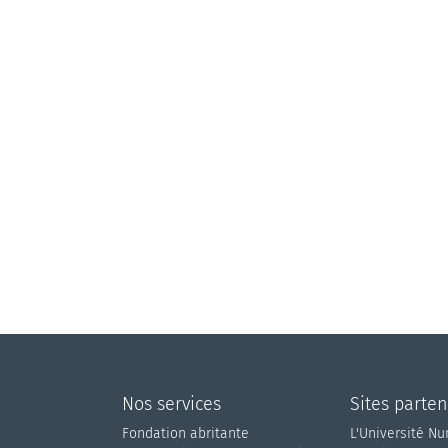
Nos services
Sites parten
Fondation abritante
L'Université N