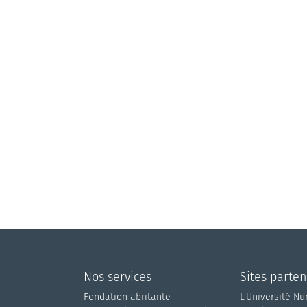
Nos services
Sites parten
Fondation abritante
L'Université N